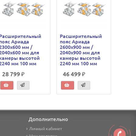
Расширительный
Расширительный
Расши
пояс Ариада
пояс Ариада
пояс 
2300х600 мм /
2600х900 мм /
2600х
2040х600 мм для
2040х900 мм для
2040х
камеры высотой
камеры высотой
камер
2240 мм 100 мм
2240 мм 100 мм
2240 
28 799 ₽
46 499 ₽
61 7
Дополнительно
Личный кабинет