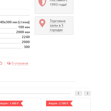
Поставки с
1993 года!
Торговые
40х300 мм (стена)
залы в 5
100 мм
городах
2000 мм
2240
2000
300
0 отзывов
Акция - 1 600 ₽
Акция - 2 500 ₽
Акция - 3