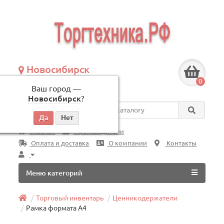
Новосибирск
+7 (383) 239-08-50
0
Ваш город —
по будням, с 09:00 до 18:00
Новосибирск
?
Везде
Главная
Производители
Оплата и доставка
О компании
Контакты
Меню категорий
Торговый инвентарь
Ценникодержатели
Рамка формата А4