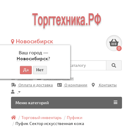
Новосибирск
+7 (383) 239-08-50
0
Ваш город —
по будням, с 09:00 до 18:00
Новосибирск
?
Везде
Главная
Производители
Оплата и доставка
О компании
Контакты
Меню категорий
Торговый инвентарь
Пуфики
Пуфик Сектор искусственная кожа