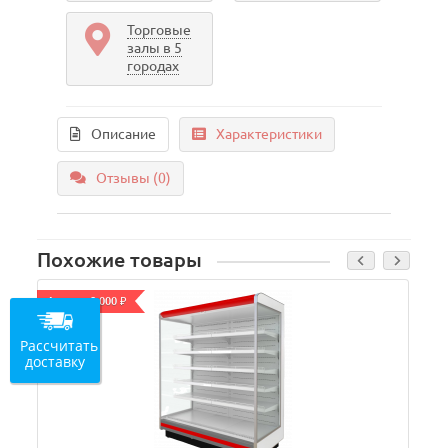
Торговые
залы в 5
городах
Описание
Характеристики
Отзывы (0)
Похожие товары
Акция - 8 000 ₽
А
Рассчитать
доставку