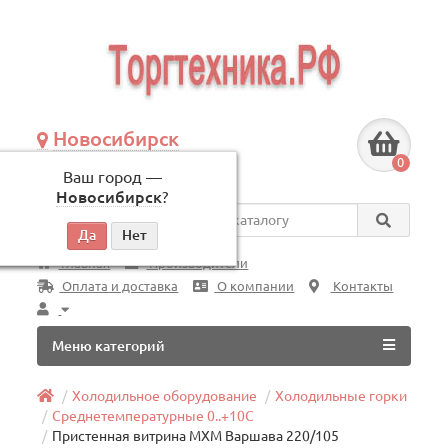
Новосибирск
+7 (383) 239-08-50
0
Ваш город —
по будням, с 09:00 до 18:00
Новосибирск
?
Везде
Главная
Производители
Оплата и доставка
О компании
Контакты
Меню категорий
Холодильное оборудование
Холодильные горки
Среднетемпературные 0..+10C
Пристенная витрина МХМ Варшава 220/105