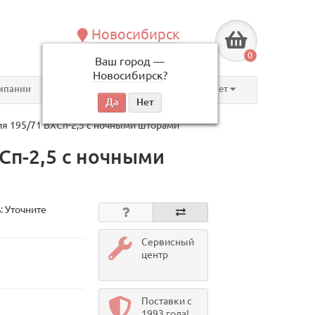
Новосибирск
+7 (383) 239-08-50
0
Ваш город —
по будням, с 09:00 до 18:00
Новосибирск
?
мпании
Контакты
Личный кабинет
я 195/71 ВХСп-2,5 с ночными шторами
Сп-2,5 с ночными
: Уточните
Сервисный
центр
Поставки с
1993 года!