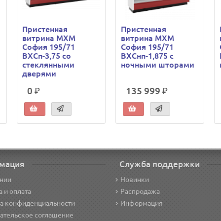
Пристенная
Пристенная
витрина МХМ
витрина МХМ
София 195/71
София 195/71
ВХСп-3,75 со
ВХСнп-1,875 с
стеклянными
ночными шторами
дверями
0 ₽
135 999 ₽
мация
Служба поддержки
нии
Новинки
а и оплата
Распродажа
а конфиденциальности
Информация
ательское соглашение