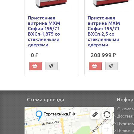
Пристенная
Пристенная
витрина МХМ
витрина МХМ
София 195/71
София 195/71
ВХСп-1,875 со
ВХСп-2,5 со
стеклянными
стеклянными
дверями
дверями
0 ₽
208 999 ₽
Схема проезда
Инфор
О компа
Доставк
Политик
Пользов