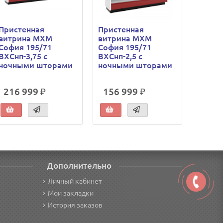
Пристенная
Пристенная
Прист
витрина МХМ
витрина МХМ
витри
София 195/71
София 195/71
София
ВХСнп-3,75 с
ВХСнп-2,5 с
ВХСнп-
ночными шторами
ночными шторами
стекл
дверя
216 999 ₽
156 999 ₽
124 
Дополнительно
Личный кабинет
Мои закладки
История заказов