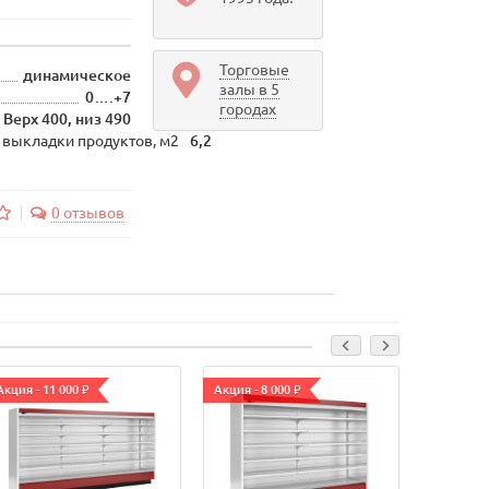
Торговые
динамическое
залы в 5
0….+7
городах
Верх 400, низ 490
 выкладки продуктов, м2
6,2
0 отзывов
Акция - 11 000 ₽
Акция - 8 000 ₽
Акция - 7