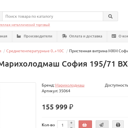
теллаж металлический торговый
вная
Производители
Оплата и доставка
О ко
и
Среднетемпературные 0..+10C
Пристенная витрина МХМ Софи
Марихолодмаш София 195/71 ВХ
Бренд:
Марихолодмаш
Доступность
Артикул: 35064
155 999 ₽
Кол-во