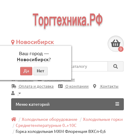
Новосибирск
+7 (383) 239-08-50
0
Ваш город —
по будням, с 09:00 до 18:00
Новосибирск
?
Везде
Главная
Производители
Оплата и доставка
О компании
Контакты
Меню категорий
Холодильное оборудование
Холодильные горки
Среднетемпературные 0..+10C
Горка холодильная МХМ Флоренция ВХСп-0,6