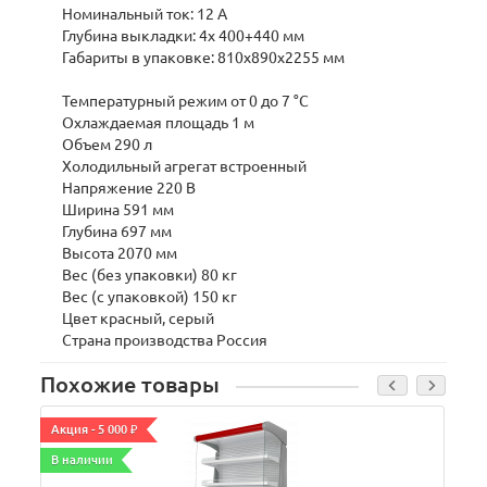
Номинальный ток: 12 А
Глубина выкладки: 4х 400+440 мм
Габариты в упаковке: 810х890х2255 мм
Температурный режим от 0 до 7 °C
Охлаждаемая площадь 1 м
Объем 290 л
Холодильный агрегат встроенный
Напряжение 220 В
Ширина 591 мм
Глубина 697 мм
Высота 2070 мм
Вес (без упаковки) 80 кг
Вес (с упаковкой) 150 кг
Цвет красный, серый
Страна производства Россия
Похожие товары
Акция - 5 000 ₽
А
В наличии