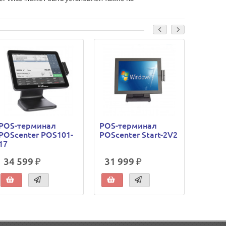
POS-терминал
POS-терминал
POS-т
POScenter POS101-
POScenter Start-2V2
POSce
17
34 599 ₽
31 999 ₽
279 