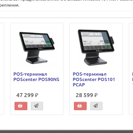
репления.
POS-терминал
POS-терминал
POScenter POS90NS
POScenter POS101
PCAP
47 299 ₽
28 599 ₽