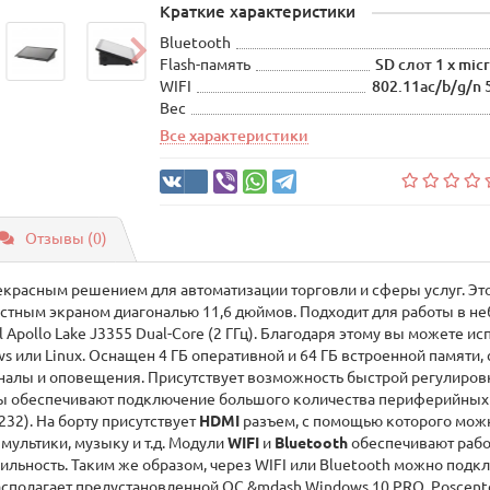
Краткие характеристики
Bluetooth
Flash-память
SD слот 1 х mic
WIFI
802.11ac/b/g/n 
Вес
Все характеристики
Отзывы (0)
красным решением для автоматизации торговли и сферы услуг. Э
тным экраном диагональю 11,6 дюймов. Подходит для работы в не
l Apollo Lake J3355 Dual-Core (2 ГГц). Благодаря этому вы можете 
или Linux. Оснащен 4 ГБ оперативной и 64 ГБ встроенной памяти, 
гналы и оповещения. Присутствует возможность быстрой регулиров
 обеспечивают подключение большого количества периферийных у
32). На борту присутствует
HDMI
разъем, с помощью которого мож
 мультики, музыку и т.д. Модули
WIFI
и
Bluetooth
обеспечивают рабо
ильность. Таким же образом, через WIFI или Bluetooth можно подк
полагает предустановленной ОС &mdash Windows 10 PRO. Poscente