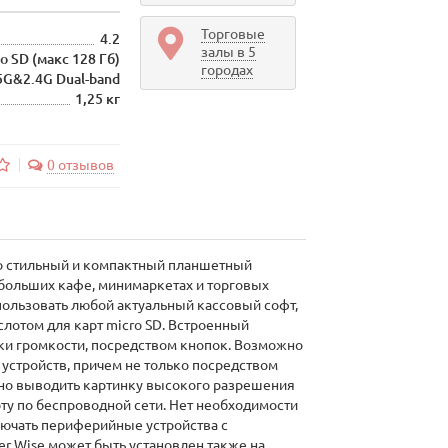
Торговые
4.2
залы в 5
ro SD (макс 128 Гб)
городах
5G&2.4G Dual-band
1,25 кг
0 отзывов
то стильный и компактный планшетный
больших кафе, минимаркетах и торговых
использовать любой актуальный кассовый софт,
слотом для карт micro SD. Встроенный
ки громкости, посредством кнопок. Возможно
стройств, причем не только посредством
но выводить картинку высокого разрешения
ту по беспроводной сети. Нет необходимости
лючать периферийные устройства с
r Wise может быть установлен также на