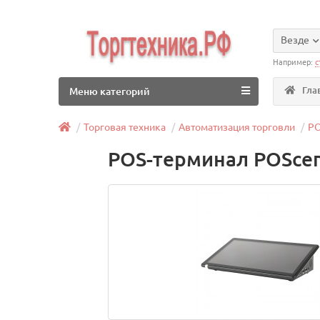
Везде
Например:
с
Гла
Меню категорий
Торговая техника
Автоматизация торговли
PO
POS-терминал POScen