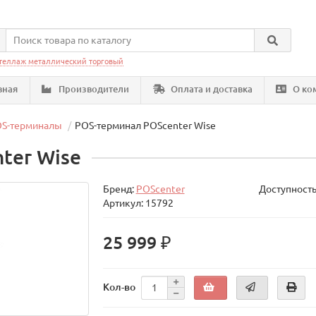
теллаж металлический торговый
вная
Производители
Оплата и доставка
О ко
S-терминалы
POS-терминал POScenter Wise
ter Wise
Бренд:
POScenter
Доступность
Артикул: 15792
25 999 ₽
Кол-во