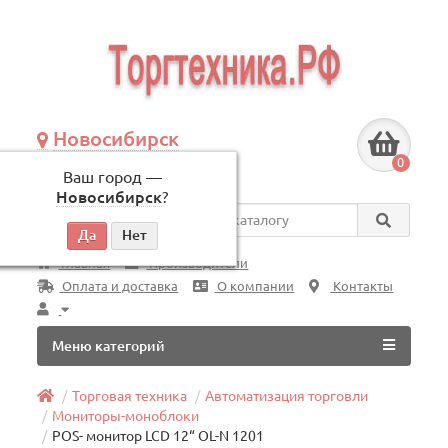
Новосибирск
+7 (383) 239-08-50
0
Ваш город —
по будням, с 09:00 до 18:00
Новосибирск
?
Везде
Главная
Производители
Оплата и доставка
О компании
Контакты
Меню категорий
Торговая техника
Автоматизация торговли
Мониторы-моноблоки
POS- монитор LCD 12“ OL-N 1201