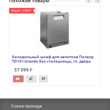
Похожие товары
Акция - 3 000 ₽
А
Холодильный шкаф для напитков Полаир
TD101-Grande без столешницы, гл. дверь
57 099 ₽
Схема проезда