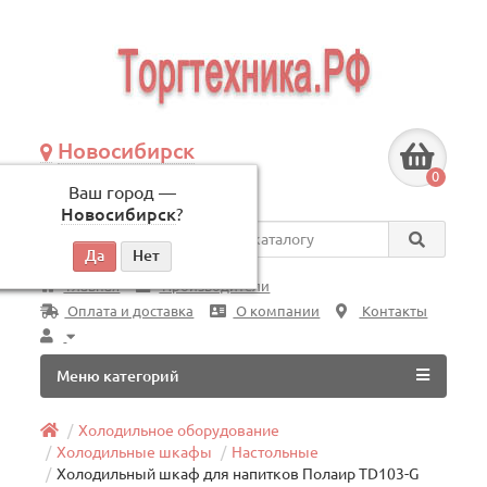
Новосибирск
+7 (383) 239-08-50
0
Ваш город —
по будням, с 09:00 до 18:00
Новосибирск
?
Везде
Главная
Производители
Оплата и доставка
О компании
Контакты
Меню категорий
Холодильное оборудование
Холодильные шкафы
Настольные
Холодильный шкаф для напитков Полаир TD103-G