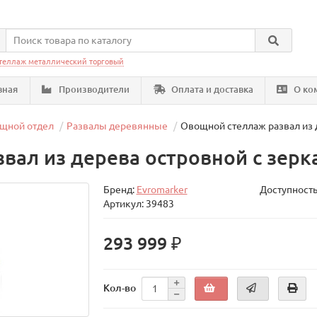
теллаж металлический торговый
вная
Производители
Оплата и доставка
О ко
щной отдел
Развалы деревянные
Овощной стеллаж развал из 
вал из дерева островной с зер
Бренд:
Evromarker
Доступность
Артикул: 39483
293 999 ₽
Кол-во