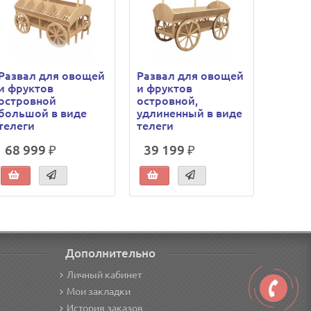
Развал для овощей
Развал для овощей
Разва
и фруктов
и фруктов
и фру
островной
островной,
прист
большой в виде
удлиненный в виде
телег
телеги
телеги
68 999 ₽
39 199 ₽
55 9
Дополнительно
Личный кабинет
Мои закладки
История заказов