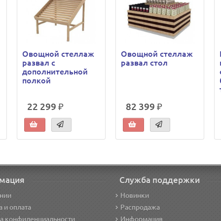
Овощной стеллаж
Овощной стеллаж
развал с
развал стол
дополнительной
полкой
22 299 ₽
82 399 ₽
мация
Служба поддержки
нии
Новинки
а и оплата
Распродажа
а конфиденциальности
Информация