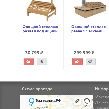
Овощной стеллаж
Овощной стеллаж
развал под ящики
развал с весами
30 799 ₽
299 999 ₽
Схема проезда
Инфор
О компа
Доставк
Политик