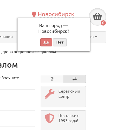
Новосибирск
+7 (383) 239-08-50
0
Ваш город —
по будням, с 09:00 до 18:00
Новосибирск
?
мпании
Контакты
Личный кабинет
дерева островной с зеркалом
калом
: Уточните
Сервисный
центр
Поставки с
1993 года!