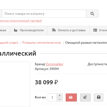
теллаж металлический торговый
вная
Производители
Оплата и доставка
О ко
щной отдел
Развалы металлические
Овощной развал металли
аллический
Бренд:
Evromarker
Доступность
Артикул: 39094
38 099 ₽
Кол-во