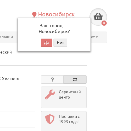
Новосибирск
+7 (383) 239-08-50
0
Ваш город —
по будням, с 09:00 до 18:00
Новосибирск
?
мпании
Контакты
Личный кабинет
ческий
: Уточните
Сервисный
центр
Поставки с
1993 года!