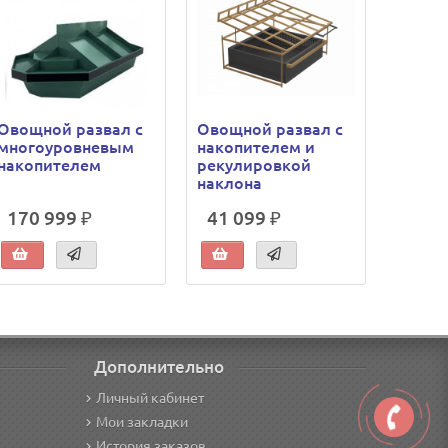
Овощной развал с
Овощной развал с
Овощн
многоуровневым
накопителем и
отдел
накопителем
рекулировкой
наклона
170 999 ₽
41 099 ₽
219 
Дополнительно
Личный кабинет
Мои закладки
История заказов