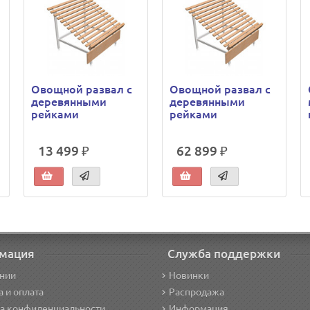
Овощной развал с
Овощной развал с
деревянными
деревянными
рейками
рейками
13 499 ₽
62 899 ₽
мация
Служба поддержки
нии
Новинки
а и оплата
Распродажа
а конфиденциальности
Информация