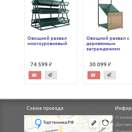
Овощной развал
Овощной развал с
многоуровневый
деревянным
заграждением
74 599 ₽
30 099 ₽
Схема проезда
Инфор
О компа
Доставк
Политик