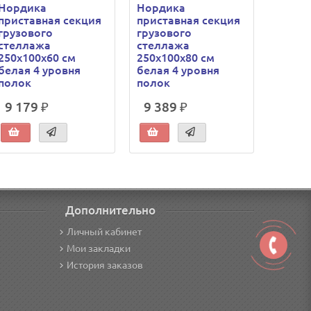
Нордика
Нордика
Норди
приставная секция
приставная секция
прист
грузового
грузового
грузо
стеллажа
стеллажа
стелл
250х100х60 см
250х100х80 см
250х2
белая 4 уровня
белая 4 уровня
белая
полок
полок
полок
9 179 ₽
9 389 ₽
12 8
Дополнительно
Личный кабинет
Мои закладки
История заказов