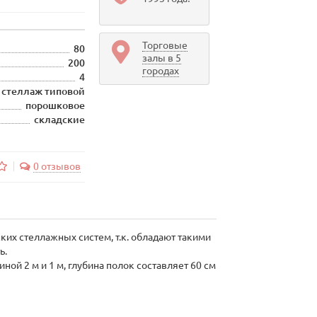
Торговые
80
залы в 5
200
городах
4
стеллаж типовой
порошковое
складские
0 отзывов
их стеллажных систем, т.к. обладают такими
ь.
ной 2 м и 1 м, глубина полок составляет 60 см