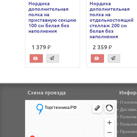
Нордика
Нордика
дополнительная
дополнительная
полка на
полка на
приставную секцию
отдельностоящий
100 см белая без
стеллаж 200 см
наполнения
белая без
наполнения
1 379 ₽
2 359 ₽
Схема проезда
Инфор
О компа
Доставк
Политик
Пользов
Произво