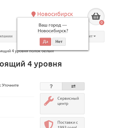
Новосибирск
+7 (383) 239-08-50
0
Ваш город —
по будням, с 09:00 до 18:00
Новосибирск
?
мпании
Контакты
Личный кабинет
оящий 4 уровня полок белый
тоящий 4 уровня
: Уточните
Сервисный
центр
Поставки с
1993 года!