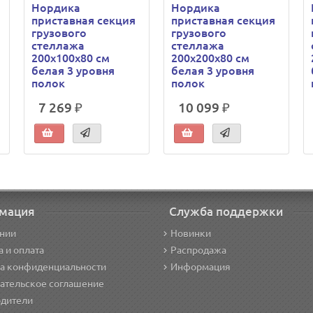
Нордика
Нордика
приставная секция
приставная секция
грузового
грузового
стеллажа
стеллажа
200х100х80 см
200х200х80 см
белая 3 уровня
белая 3 уровня
полок
полок
7 269 ₽
10 099 ₽
мация
Служба поддержки
нии
Новинки
а и оплата
Распродажа
а конфиденциальности
Информация
ательское соглашение
дители