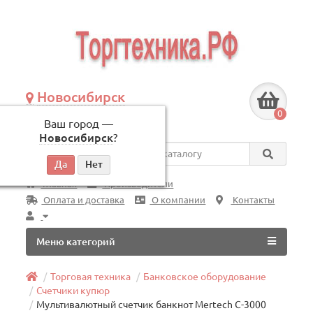
Новосибирск
+7 (383) 239-08-50
0
Ваш город —
по будням, с 09:00 до 18:00
Новосибирск
?
Везде
Главная
Производители
Оплата и доставка
О компании
Контакты
Меню категорий
Торговая техника
Банковское оборудование
Счетчики купюр
Мультивалютный счетчик банкнот Mertech C-3000