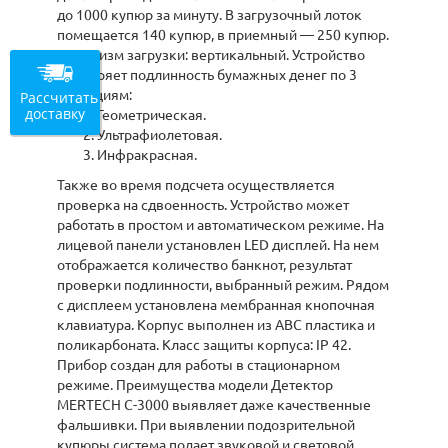
до 1000 купюр за минуту. В загрузочный лоток
помещается 140 купюр, в приемный — 250 купюр.
Механизм загрузки: вертикальный. Устройство
проверяет подлинность бумажных денег по 3
детекциям:
Рассчитать
доставку
Геометрическая.
Ультрафиолетовая.
Инфракрасная.
Также во время подсчета осуществляется
проверка на сдвоенность. Устройство может
работать в простом и автоматическом режиме. На
лицевой панели установлен LED дисплей. На нем
отображается количество банкнот, результат
проверки подлинности, выбранный режим. Рядом
с дисплеем установлена мембранная кнопочная
клавиатура. Корпус выполнен из АВС пластика и
поликарбоната. Класс защиты корпуса: IP 42.
Прибор создан для работы в стационарном
режиме. Преимущества модели Детектор
MERTECH C-3000 выявляет даже качественные
фальшивки. При выявлении подозрительной
купюры система подает звуковой и световой