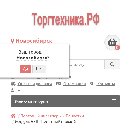
Новосибирск
+7 (383) 239-08-50
0
Ваш город —
по будням, с 09:00 до 18:00
Новосибирск
?
Везде
Главная
Производители
Оплата и доставка
О компании
Контакты
Меню категорий
Торговый инвентарь
Банкетки
Модуль VEIL 1-местный прямой