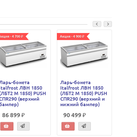
Акция - 4 700 ₽
Акция - 4 900 ₽
Акция - 4
Ларь-бонета
Ларь-бонета
Ларь-
Italfrost ЛВН 1850
Italfrost ЛВН 1850
Italfr
(ЛБТ2 М 1850) PUSH
(ЛБТ2 М 1850) PUSH
(ЛБ2 
СПR290 (верхний
СПR290 (верхний и
СПR29
бампер)
нижний бампер)
бампе
86 899 ₽
90 499 ₽
91 1