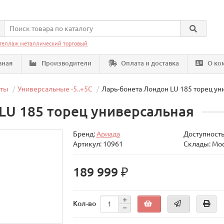
теллаж металлический торговый
вная
Производители
Оплата и доставка
О ко
еты
Универсальные -5..+5C
Ларь-бонета Лондон LU 185 торец у
LU 185 торец универсальная
Бренд:
Ариада
Доступность
Артикул: 10961
Склады: Мо
189 999 ₽
Кол-во