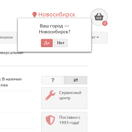
Новосибирск
+7 (383) 239-08-50
0
Ваш город —
по будням, с 09:00 до 18:00
Новосибирск
?
мпании
Контакты
Личный кабинет
ниверсальная
: В наличии
сква
Сервисный
центр
Поставки с
1993 года!