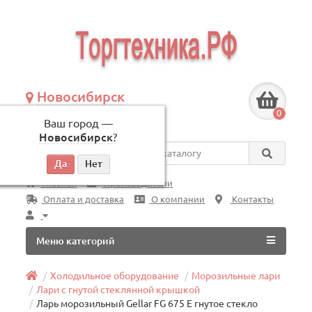
Новосибирск
+7 (383) 239-08-50
0
Ваш город —
по будням, с 09:00 до 18:00
Новосибирск
?
Везде
Главная
Производители
Оплата и доставка
О компании
Контакты
Меню категорий
Холодильное оборудование
Морозильные лари
Лари с гнутой стеклянной крышкой
Ларь морозильный Gellar FG 675 Е гнутое стекло