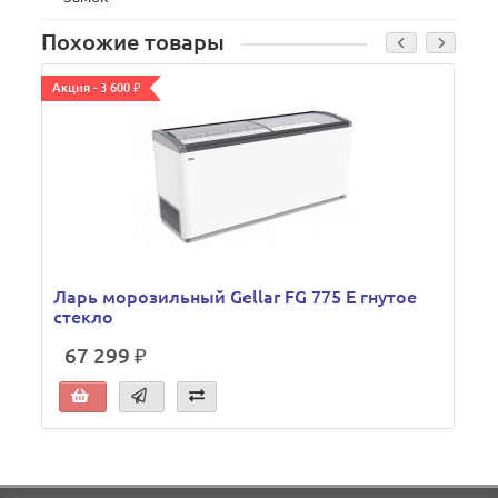
Похожие товары
Акция - 3 600 ₽
А
Ларь морозильный Gellar FG 775 Е гнутое
стекло
67 299 ₽