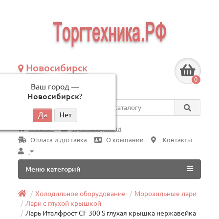
Новосибирск
+7 (383) 239-08-50
0
Ваш город —
по будням, с 09:00 до 18:00
Новосибирск
?
Везде
Главная
Производители
Оплата и доставка
О компании
Контакты
Меню категорий
Холодильное оборудование
Морозильные лари
Лари с глухой крышкой
Ларь Италфрост CF 300 S глухая крышка нержавейка