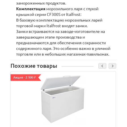
замороженных продуктов.
Комплектация
морозильного ларя с глухой
крышкой серии CF300S от Italfrost:
В базовую комплектацию морозильных ларей
торговой марки Italfrost входят замки.
Замки встраиваются на заводе-изготовителе на
завершающем этапе производства и
предназначаются для обеспечения сохранности
содержимого ларя. Это особенно важно в уличной
торговле или в небольших магазинах-павильонах.
Похожие товары
Акция - 2 100 ₽
А