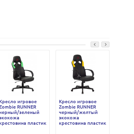
Кресло игровое
Кресло игровое
Кресл
Zombie RUNNER
Zombie RUNNER
Zombi
черный/зеленый
черный/желтый
белый
экокожа
экокожа
экоко
крестовина пластик
крестовина пластик
крест