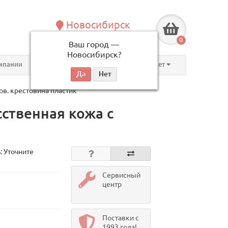
Новосибирск
+7 (383) 239-08-50
0
Ваш город —
по будням, с 09:00 до 18:00
Новосибирск
?
мпании
Контакты
Личный кабинет
в. крестовина пластик
ственная кожа с
: Уточните
Сервисный
центр
Поставки с
1993 года!