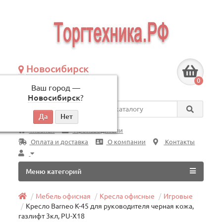
Новосибирск
+7 (383) 239-08-50
0
Ваш город —
по будням, с 09:00 до 18:00
Новосибирск
?
Везде
Главная
Производители
Оплата и доставка
О компании
Контакты
Меню категорий
Мебель офисная
Кресла офисные
Игровые
Кресло Barneo K-45 для руководителя черная кожа,
газлифт 3кл, PU-X18