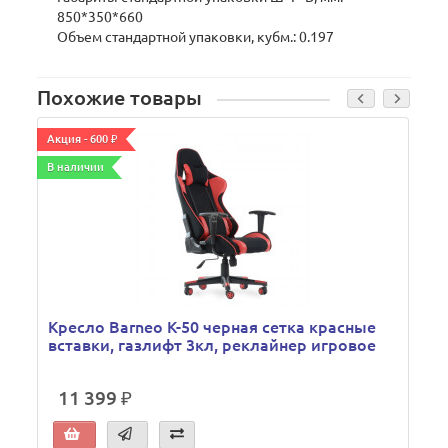
850*350*660
Объем стандартной упаковки, кубм.: 0.197
Похожие товары
Акция - 600 ₽
А
В наличии
В
Кресло Barneo K-50 черная сетка красные
вставки, газлифт 3кл, реклайнер игровое
11 399 ₽