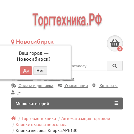
Новосибирск
+7 (383) 239-08-50
0
Ваш город —
по будням, с 09:00 до 18:00
Новосибирск
?
Везде
Главная
Производители
Оплата и доставка
О компании
Контакты
Меню категорий
Торговая техника
Автоматизация торговли
Кнопки вызова персонала
Кнопка вызова iKnopka APE130