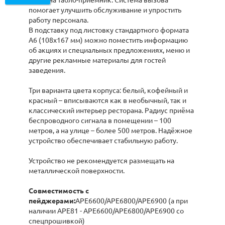
и/или на табло-приёмник. Система вызова
помогает улучшить обслуживание и упростить
работу персонала.
В подставку под листовку стандартного формата
А6 (108х167 мм) можно поместить информацию
об акциях и специальных предложениях, меню и
другие рекламные материалы для гостей
заведения.
Три варианта цвета корпуса: белый, кофейный и
красный – вписываются как в необычный, так и
классический интерьер ресторана. Радиус приёма
беспроводного сигнала в помещении – 100
метров, а на улице – более 500 метров. Надёжное
устройство обеспечивает стабильную работу.
Устройство не рекомендуется размещать на
металлической поверхности.
Совместимость с
пейджерами:
APE6600/APE6800/APE6900 (а при
наличии APE81 - APE6600/APE6800/APE6900 со
спецпрошивкой)