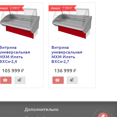
Акция - 6 000 ₽
Акция - 7 000 ₽
Акция - 9
Витрина
Витрина
Витри
универсальная
универсальная
униве
МХМ Илеть
МХМ Илеть
МХМ И
ВХСн-2,4
ВХСн-2,7
ВХСн-
105 999 ₽
136 999 ₽
159 
Дополнительно