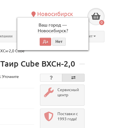
Новосибирск
+7 (383) 239-08-50
0
Ваш город —
по будням, с 09:00 до 18:00
Новосибирск
?
мпании
Контакты
Личный кабинет
ХСн-2,0 Cube
аир Cube ВХСн-2,0
: Уточните
Сервисный
центр
Поставки с
1993 года!