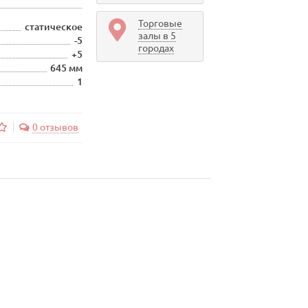
Торговые
статическое
залы в 5
-5
городах
+5
645 мм
1
0 отзывов