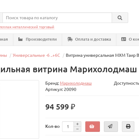
теллаж металлический торговый
вная
Производители
Оплата и доставка
О ко
ины
Универсальные -6 ..+6C
Витрина универсальная МХМ Таир В
ильная витрина Марихолодмаш Т
Бренд:
Марихолодмаш
Доступность
Артикул: 20090
94 599 ₽
Кол-во