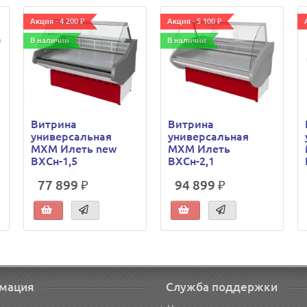
Акция - 4 200 ₽
Акция - 5 100 ₽
В наличии
В наличии
Витрина
Витрина
универсальная
универсальная
МХМ Илеть new
МХМ Илеть
ВХСн-1,5
ВХСн-2,1
77 899 ₽
94 899 ₽
мация
Служба поддержки