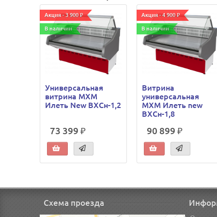
Акция - 3 900 ₽
Акция - 4 900 ₽
В наличии
В наличии
Универсальная
Витрина
витрина МХМ
универсальная
Илеть New ВХСн-1,2
МХМ Илеть new
ВХСн-1,8
73 399 ₽
90 899 ₽
Схема проезда
Инфор