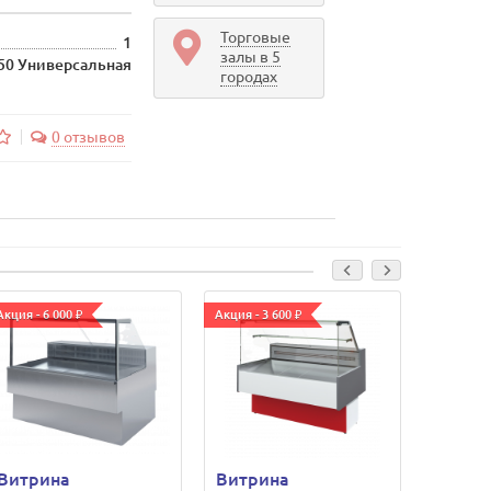
Торговые
1
залы в 5
50 Универсальная
городах
0 отзывов
Акция - 6 000 ₽
Акция - 3 600 ₽
Акция - 3
Витрина
Витрина
Витри