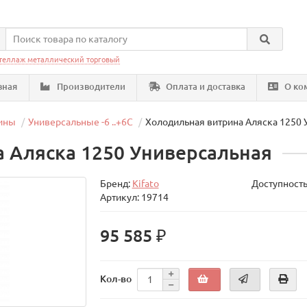
теллаж металлический торговый
вная
Производители
Оплата и доставка
О ко
ины
Универсальные -6 ..+6C
Холодильная витрина Аляска 1250 
 Аляска 1250 Универсальная
Бренд:
Kifato
Доступность
Артикул: 19714
95 585 ₽
Кол-во