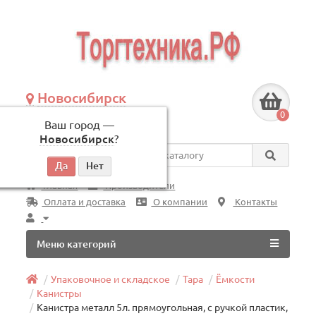
Новосибирск
+7 (383) 239-08-50
0
Ваш город —
по будням, с 09:00 до 18:00
Новосибирск
?
Везде
Главная
Производители
Оплата и доставка
О компании
Контакты
Меню категорий
Упаковочное и складское
Тара
Ёмкости
Канистры
Канистра металл 5л. прямоугольная, с ручкой пластик,