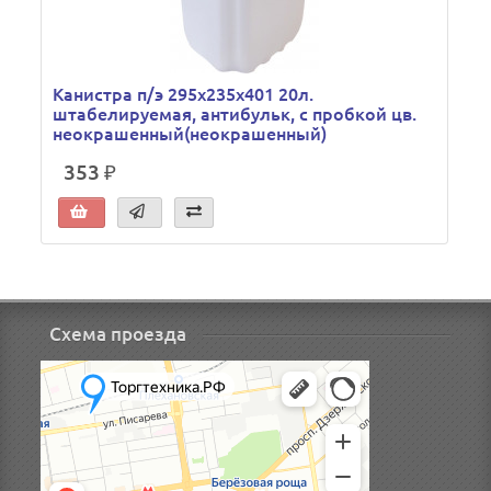
Канистра п/э 295х235х401 20л.
штабелируемая, антибульк, с пробкой цв.
неокрашенный(неокрашенный)
353 ₽
Схема проезда