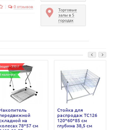
0 отзывов
Торговые
залы в 5
городах
Акция - 310 ₽
В наличии
Накопитель
Стойка для
Корзи
передвижной
распродаж TC126
распр
складной на
120*60*85 см
61*61
колесах 78*57 см
глубина 38,5 см