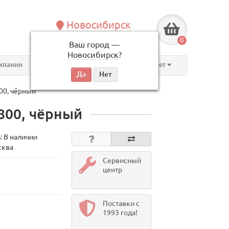
Новосибирск
+7 (383) 239-08-50
0
Ваш город —
по будням, с 09:00 до 18:00
Новосибирск
?
мпании
Контакты
Личный кабинет
00, чёрный
800, чёрный
: В наличии
сква
Сервисный
центр
Поставки с
1993 года!