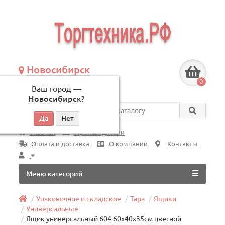
Новосибирск
+7 (383) 239-08-50
0
Ваш город —
по будням, с 09:00 до 18:00
Новосибирск
?
Везде
Главная
Производители
Оплата и доставка
О компании
Контакты
Меню категорий
Упаковочное и складское
Тара
Ящики
Универсальные
Ящик универсальный 604 60x40x35см цветной