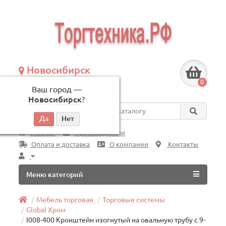
Новосибирск
+7 (383) 239-08-50
0
Ваш город —
по будням, с 09:00 до 18:00
Новосибирск
?
Везде
Главная
Производители
Оплата и доставка
О компании
Контакты
Меню категорий
Мебель торговая
Торговые системы
Global Хром
I008-400 Кронштейн изогнутый на овальную трубу с 9-