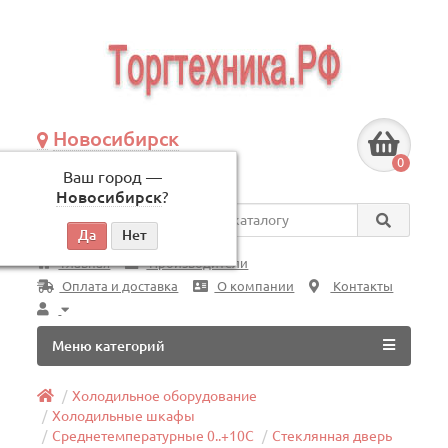
Новосибирск
+7 (383) 239-08-50
0
Ваш город —
по будням, с 09:00 до 18:00
Новосибирск
?
Везде
Главная
Производители
Оплата и доставка
О компании
Контакты
Меню категорий
Холодильное оборудование
Холодильные шкафы
Среднетемпературные 0..+10C
Стеклянная дверь