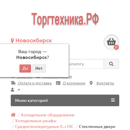
Новосибирск
+7 (383) 239-08-50
0
Ваш город —
по будням, с 09:00 до 18:00
Новосибирск
?
Везде
Главная
Производители
Оплата и доставка
О компании
Контакты
Меню категорий
Холодильное оборудование
Холодильные шкафы
Среднетемпературные 0..+10C
Стеклянные двери