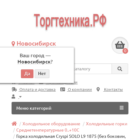
Новосибирск
+7 (383) 239-08-50
0
Ваш город —
по будням, с 09:00 до 18:00
Новосибирск
?
Везде
Главная
Производители
Оплата и доставка
О компании
Контакты
Меню категорий
Холодильное оборудование
Холодильные горки
Среднетемпературные 0..+10C
Горка холодильная Cryspi SOLO L9 1875 (без боковин,