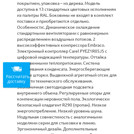
покрытием, упаковка – из дерева. Модель
доступна в 13 стандартных цветовых исполнениях
из палитры RAL. Боковины не входят в комплект
поставки и приобретаются отдельно.
Особенности:. Динамическое охлаждение
стандартными вентиляторами с равномерным
распределением воздушных потоков. 2
высокоэффективных компрессора Embraco.
Электронный контроллер Carel PYEZ1R05J5 с
цифровой индикацией температуры. Оттайка
естественными теплопритоками. Система
выпаривания конденсата. Энергосберегающие
ночные шторки. Выдвижной агрегатный отсек для
Рассчитать
доставку
легкости технического обслуживания.
Экономичная светодиодная подсветка
внутреннего объема. Регулируемые опоры для
компенсации неровностей пола. Экологически
безопасный хладагент R290 (пропан). Низкое
энергопотребление. Низкий уровень шума.
Модульная совместимость с аналогичными
моделями серии для стыковки в линию.
Эргономичный дизайн. Дополнительные