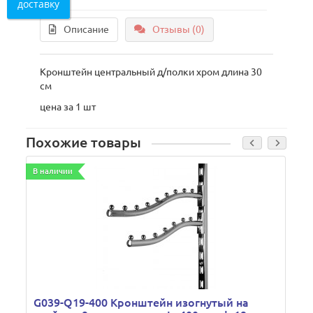
доставку
Описание
Отзывы (0)
Кронштейн центральный д/полки хром длина 30
см
цена за 1 шт
Похожие товары
В наличии
В
G039-Q19-400 Кронштейн изогнутый на