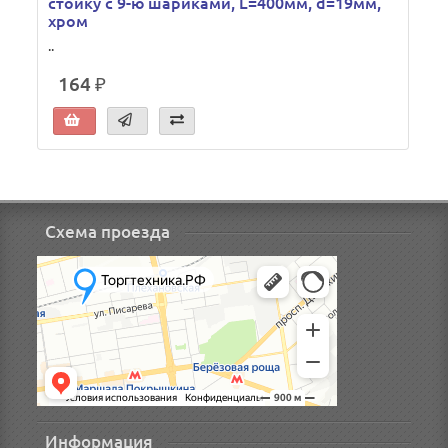
стойку с 9-ю шариками, L=400мм, d=19мм,
хром
..
L
164 ₽
Схема проезда
Информация