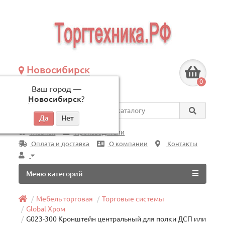
Новосибирск
+7 (383) 239-08-50
0
Ваш город —
по будням, с 09:00 до 18:00
Новосибирск
?
Везде
Главная
Производители
Оплата и доставка
О компании
Контакты
Меню категорий
Мебель торговая
Торговые системы
Global Хром
G023-300 Кронштейн центральный для полки ДСП или