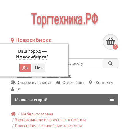
Новосибирск
+7 (383) 239-08-50
0
Ваш город —
по будням, с 09:00 до 18:00
Новосибирск
?
Везде
Главная
Производители
Оплата и доставка
О компании
Контакты
Меню категорий
Мебель торговая
Экономпанели и навесные элементы
Кросспанель и навесные элементы