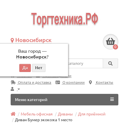
Новосибирск
+7 (383) 239-08-50
0
Ваш город —
по будням, с 09:00 до 18:00
Новосибирск
?
Везде
Главная
Производители
Оплата и доставка
О компании
Контакты
Меню категорий
Мебель офисная
Диваны
Для приёмной
Диван Бумер экокожа 1 место