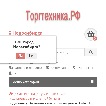
Новосибирск
+7 (383) 239-08-50
0
Ваш город —
по будням, с 09:00 до 18:00
Новосибирск
?
Везде
Главная
Производители
Оплата и доставка
О компании
Контакты
Меню категорий
Сангигиена
Туалетные комнаты
Диспенсеры туалетной бумаги
Диспенсер бумажных покрытий на унитаз Ksitex TC-