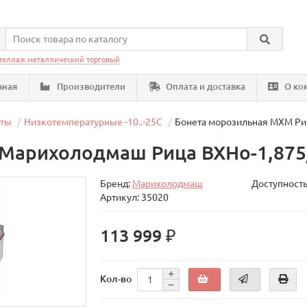
теллаж металлический торговый
вная
Производители
Оплата и доставка
О ко
еты
Низкотемпературные -10..-25C
Бонета морозильная МХМ Риц
Марихолодмаш Рица ВХНо-1,875
Бренд:
Марихолодмаш
Доступность
Артикул: 35020
113 999 ₽
Кол-во