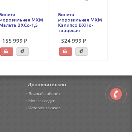
Бонета
Бонета
Бонет
морозильная МХМ
морозильная МХМ
мороз
Мальта ВХСо-1,5
Калипсо ВХНо-
Калип
торцевая
155 999 ₽
524 999 ₽
578 
Дополнительно
Личный кабинет
Мои закладки
История заказов