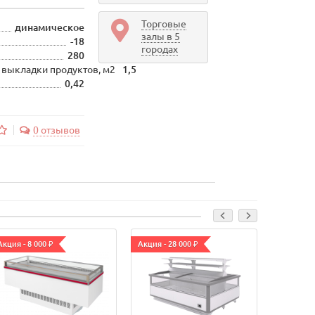
Торговые
динамическое
залы в 5
-18
городах
280
 выкладки продуктов, м2
1,5
0,42
0 отзывов
Акция - 8 000 ₽
Акция - 28 000 ₽
Акция - 3