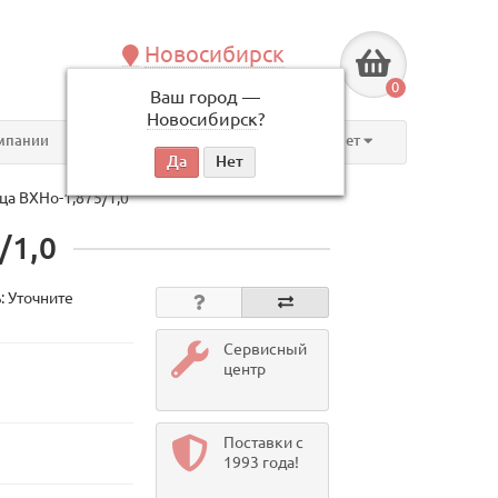
Новосибирск
+7 (383) 239-08-50
0
Ваш город —
по будням, с 09:00 до 18:00
Новосибирск
?
мпании
Контакты
Личный кабинет
а ВХНо-1,875/1,0
/1,0
: Уточните
Сервисный
центр
Поставки с
1993 года!