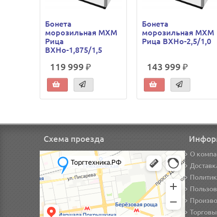
Бонета
Бонета
морозильная МХМ
морозильная МХМ
Рица
Рица ВХНо-2,5/1,0
ВХНо-1,875/1,5
119 999 ₽
143 999 ₽
Схема проезда
Инфор
О компа
Доставк
Политик
Пользов
Произво
Торговы