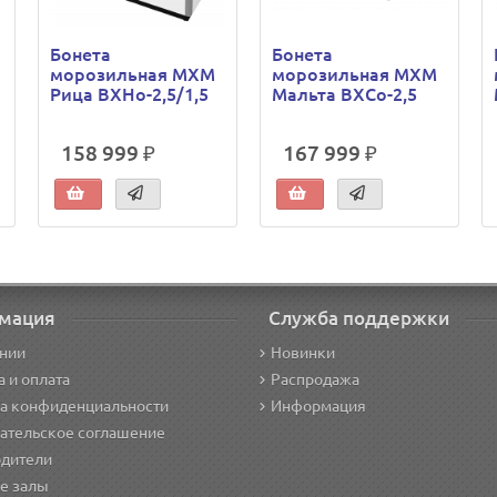
Бонета
Бонета
морозильная МХМ
морозильная МХМ
Рица ВХНо-2,5/1,5
Мальта ВХСо-2,5
158 999 ₽
167 999 ₽
мация
Служба поддержки
нии
Новинки
а и оплата
Распродажа
а конфиденциальности
Информация
ательское соглашение
дители
е залы