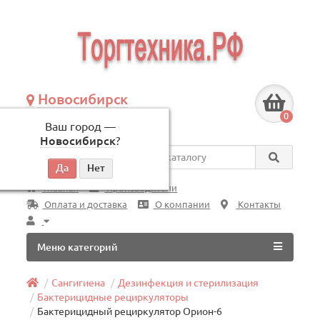
Новосибирск
+7 (383) 239-08-50
0
Ваш город —
по будням, с 09:00 до 18:00
Новосибирск
?
Везде
Главная
Производители
Оплата и доставка
О компании
Контакты
Меню категорий
Сангигиена
Дезинфекция и стерилизация
Бактерицидные рециркуляторы
Бактерицидный рециркулятор Орион-6