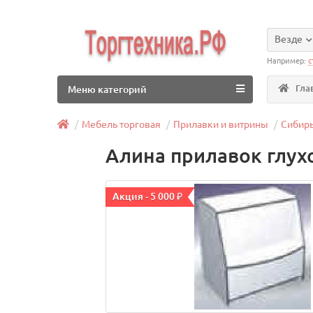
Везде
Например:
с
Гла
Меню категорий
Мебель торговая
Прилавки и витрины
Сибир
Алина прилавок глух
Акция - 5 000 ₽