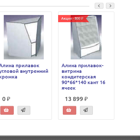
Акция - 800 ₽
Алина прилавок
Алина прилавок-
Алина
угловой внутренний
витрина
витри
кромка
кондитерская
мелко
90*66*140 кант 16
товар
ячеек
кромк
0 ₽
13 899 ₽
0 ₽