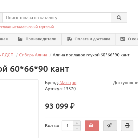
теллаж металлический торговый
вная
Производители
Оплата и доставка
О ко
ь ЛДСП
Сибирь Алина
Алина прилавок глухой 60*66*90 кант
ой 60*66*90 кант
Бренд:
Маэстро
Доступность
Артикул: 13570
93 099 ₽
Кол-во