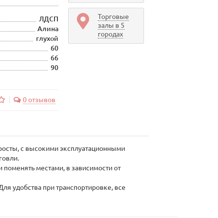
Торговые
ЛДСП
залы в 5
Алина
городах
глухой
60
66
90
0 отзывов
просты, с высокими эксплуатационными
говли.
 поменять местами, в зависимости от
Для удобства при транспортировке, все